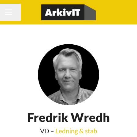
Dela sidan
KARRIÄRMENY
Fredrik Wredh
VD –
Ledning & stab