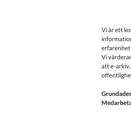
Vi är ett k
informatio
erfarenhet
Vi värdera
att e-arki
offentligh
Grundade
Medarbet